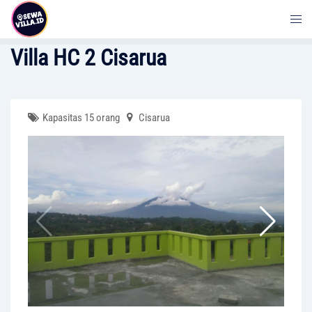
Skip
to
content
Villa HC 2 Cisarua
Kapasitas 15 orang
Cisarua