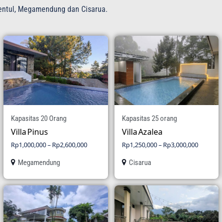
 Sentul, Megamendung dan Cisarua.
Kapasitas 20 Orang
Kapasitas 25 orang
Villa Pinus
Villa Azalea
Rp
1,000,000
–
Rp
2,600,000
Rp
1,250,000
–
Rp
3,000,000
Megamendung
Cisarua