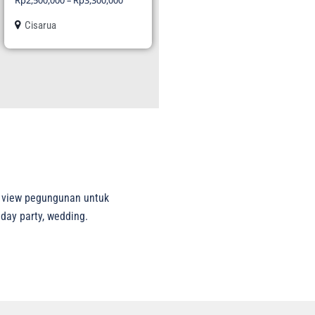
Rp
2,500,000
–
Rp
3,300,000
Cisarua
, view pegungunan untuk
hday party, wedding.