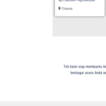
Rp
1,500,000
–
Rp
3,000,000
Cisarua
Tim kami siap membantu And
berbagai acara Anda sep