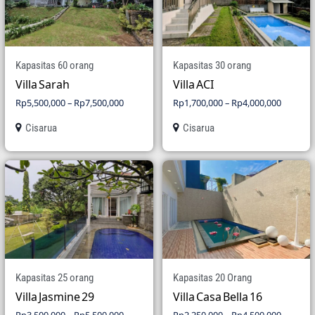
Kapasitas 60 orang
Kapasitas 30 orang
Villa Sarah
Villa ACI
Rp
5,500,000
–
Rp
7,500,000
Rp
1,700,000
–
Rp
4,000,000
Cisarua
Cisarua
Kapasitas 25 orang
Kapasitas 20 Orang
Villa Jasmine 29
Villa Casa Bella 16