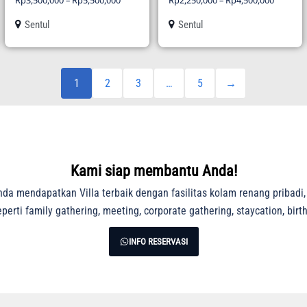
Rp
3,500,000
–
Rp
5,500,000
Rp
2,250,000
–
Rp
4,500,000
Sentul
Sentul
1
2
3
…
5
→
Kami siap membantu Anda!
a mendapatkan Villa terbaik dengan fasilitas kolam renang pribadi
erti family gathering, meeting, corporate gathering, staycation, birt
INFO RESERVASI