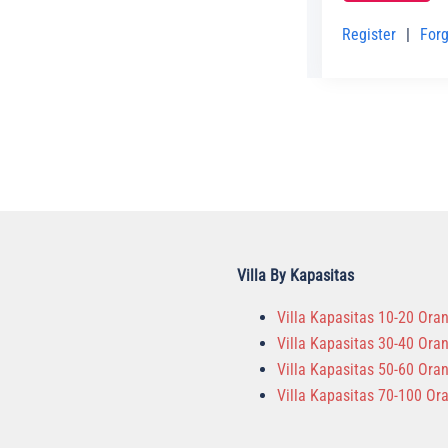
Register
|
Forg
Villa By Kapasitas
Villa Kapasitas 10-20 Ora
Villa Kapasitas 30-40 Ora
Villa Kapasitas 50-60 Ora
Villa Kapasitas 70-100 Or