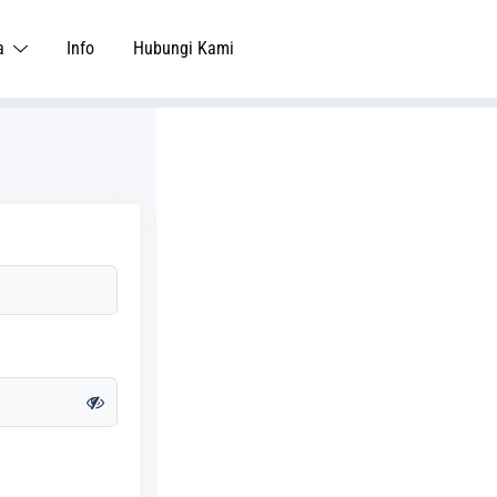
a
Info
Hubungi Kami