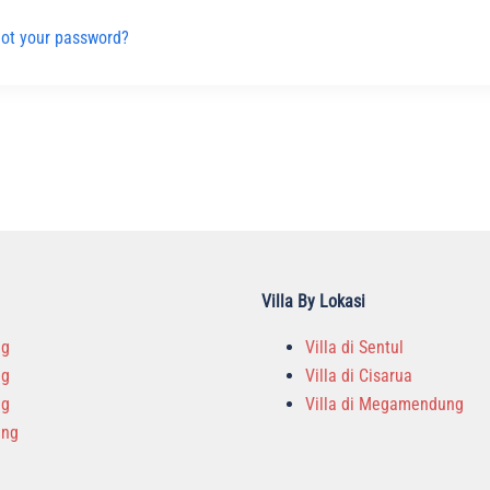
ot your password?
Villa By Lokasi
ng
Villa di Sentul
ng
Villa di Cisarua
ng
Villa di Megamendung
ang