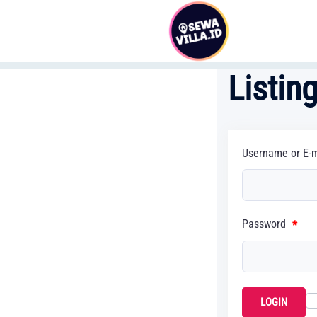
Skip
to
content
Listin
Username or E-
Password
*
LOGIN