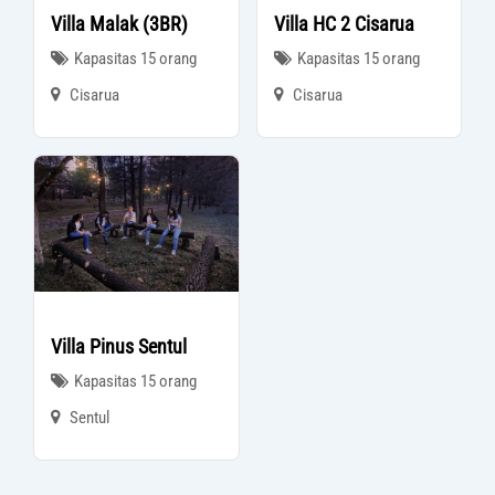
Villa Malak (3BR)
Villa HC 2 Cisarua
Kapasitas 15 orang
Kapasitas 15 orang
Cisarua
Cisarua
Villa Pinus Sentul
Kapasitas 15 orang
Sentul