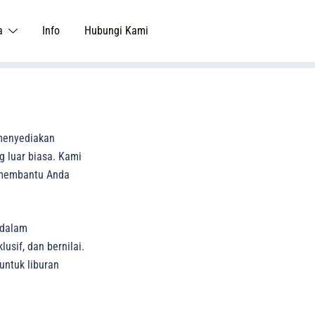
a
Info
Hubungi Kami
menyediakan
 luar biasa. Kami
h membantu Anda
 dalam
sif, dan bernilai.
untuk liburan