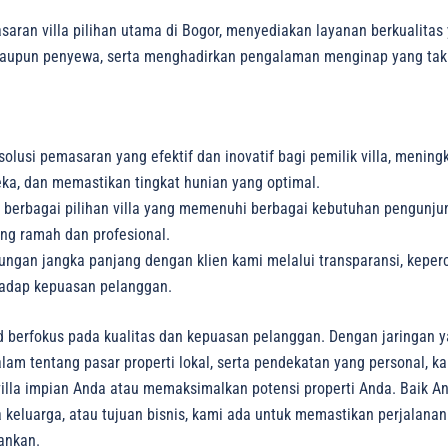
aran villa pilihan utama di Bogor, menyediakan layanan berkualit
 maupun penyewa, serta menghadirkan pengalaman menginap yang tak 
lusi pemasaran yang efektif dan inovatif bagi pemilik villa, meningka
eka, dan memastikan tingkat hunian yang optimal.
berbagai pilihan villa yang memenuhi berbagai kebutuhan pengunj
ng ramah dan profesional.
ngan jangka panjang dengan klien kami melalui transparansi, keper
hadap kepuasan pelanggan.
id berfokus pada kualitas dan kepuasan pelanggan. Dengan jaringan y
 tentang pasar properti lokal, serta pendekatan yang personal, k
la impian Anda atau memaksimalkan potensi properti Anda. Baik An
a keluarga, atau tujuan bisnis, kami ada untuk memastikan perjalana
ankan.