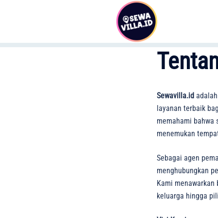
Skip
to
content
Tenta
Sewavilla.id
adalah
layanan terbaik ba
memahami bahwa set
menemukan tempat 
Sebagai agen pemas
menghubungkan pemi
Kami menawarkan ber
keluarga hingga pi