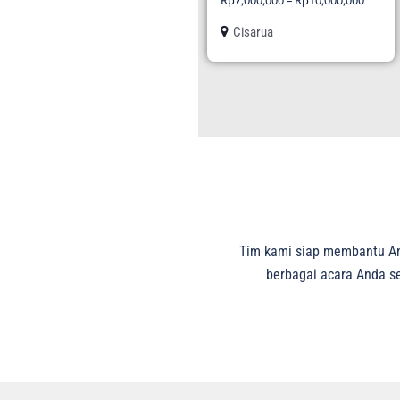
Rp
7,000,000
–
Rp
10,000,000
Cisarua
Tim kami siap membantu And
berbagai acara Anda sep