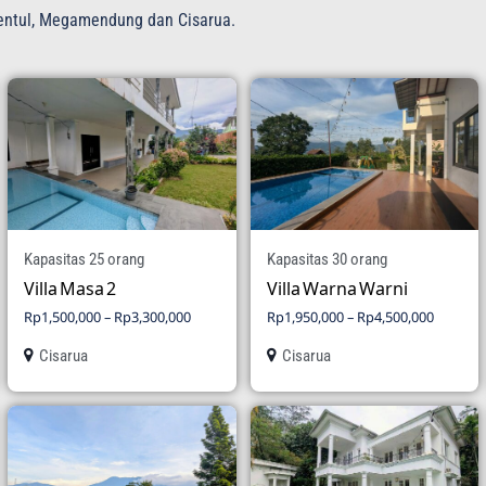
 Sentul, Megamendung dan Cisarua.
Kapasitas 25 orang
Kapasitas 30 orang
Villa Masa 2
Villa Warna Warni
Rp
1,500,000
–
Rp
3,300,000
Rp
1,950,000
–
Rp
4,500,000
Cisarua
Cisarua