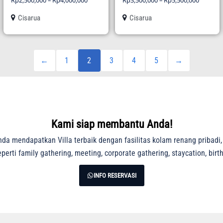
Rp
2,500,000
–
Rp
4,000,000
Rp
3,500,000
–
Rp
5,500,000
Cisarua
Cisarua
←
1
2
3
4
5
→
Kami siap membantu Anda!
a mendapatkan Villa terbaik dengan fasilitas kolam renang pribadi
erti family gathering, meeting, corporate gathering, staycation, birt
INFO RESERVASI