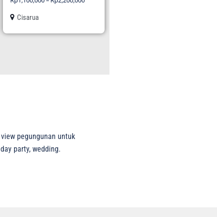
Rp
1,100,000
–
Rp
2,200,000
Cisarua
, view pegungunan untuk
hday party, wedding.