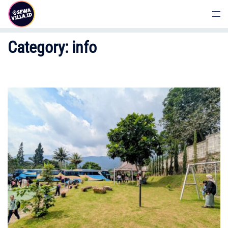
Skip
to
content
Category:
info