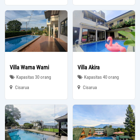
Villa Warna Warni
Villa Akira
Kapasitas 30 orang
Kapasitas 40 orang
Cisarua
Cisarua