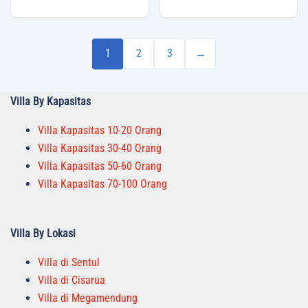
1
2
3
→
Villa By Kapasitas
Villa Kapasitas 10-20 Orang
Villa Kapasitas 30-40 Orang
Villa Kapasitas 50-60 Orang
Villa Kapasitas 70-100 Orang
Villa By Lokasi
Villa di Sentul
Villa di Cisarua
Villa di Megamendung