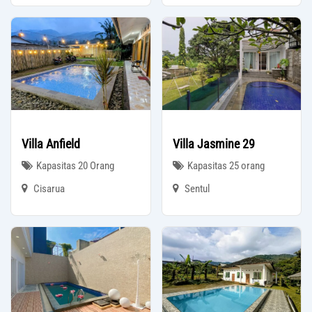
Villa Anfield
Villa Jasmine 29
Kapasitas 20 Orang
Kapasitas 25 orang
Cisarua
Sentul