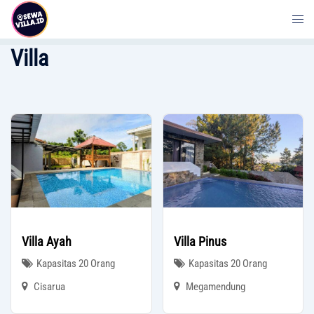
Skip
to
content
Villa
Villa Ayah
Villa Pinus
Kapasitas 20 Orang
Kapasitas 20 Orang
Cisarua
Megamendung